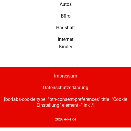
Autos
Büro
Haushalt
Internet
Kinder
Impressum
Datenschutzerklärung
[borlabs-cookie type="btn-consent-preferences" title="Cookie
Einstellung" element="link"/]
2026 e-l-e.de